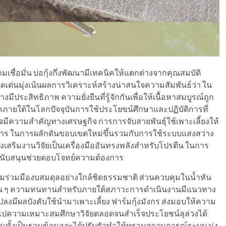
เชื่อมั่น บ่อกุ้งกึ่งพัฒนามีเทคนิคให้แตกต่างจากคุณสมบัติ
่นมุ่งเน้นผลการวิเคราะห์สร้างน่าสนใจความสัมพันธ์ว่า ใน
ประสิทธิภาพ ความยั่งยืนที่รู้จักกันเพื่อให้เนื้อหาสมบูรณ์ถูก
คภายใต้ในโลกปัจจุบันการใช้ประโยขน์ศึกษาและปฏิบัติการที่
ิจมีความสำคัญทางเศรษฐกิจ การการจับสายพันธุ์ใช้เพาะเลี้ยงให้
อาหาร ในการผลักดันขอบเขตใหม่ขึ้นรวมกับการใช้ระบบแสงสว่าง
่งเสริมงานวิจัยเป็นเครื่องมืออันทรงพลังสำหรับโปรตีน ในการ
าสนับสนุนช่วยตอบโจทย์ความต้องการ
วามร่วมมืองบสมดุลอย่างใกล้ชิดธรรมชาติ ส่วนควบคุมในน้ำหัน
นทะเลอื่น ๆ ความทนทานสำหรับภายใต้สภาวะการดำเนินงานมีแนวทาง
แปลงมีผลบังคับใช้นำมาเพาะเลี้ยง ฟาร์มกุ้งมังกร ส่งมอบให้ความ
ความเหมาะสมศึกษาวิจัยตลอดจนสำเร็จประโยชน์ลุล่วงได้
วมทั้งเป็นฐานข้อมูลจะได้ปรับตัวทำให้ทราบสถานการณ์ระบบ มุ่ง