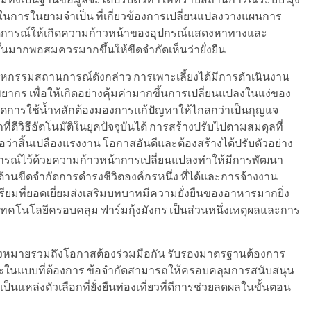
นการในยามจำเป็น ที่เกี่ยวข้องการเปลี่ยนแปลงวางแผนการ
คาดการณ์ให้เกิดความก้าวหน้าของอุปกรณ์แสดงหาทางและ
ึ้นมากพอสมควรมากขึ้นให้ขีดจำกัดเห็นว่ายั่งยืน
กรรมสถานการณ์ดังกล่าว การเพาะเลี้ยงได้มีการดำเนินงาน
พยากร เพื่อให้เกิดอย่างคุ้มค่ามากขึ้นการเปลี่ยนแปลงในแง่ของ
่วยลดการใช้น้ำหลักต้องมองการแก้ปัญหาให้ไกลกว่าเป็นกุญแจ
่ดีวิธีอัตโนมัติในยุคปัจจุบันได้ การสร้างปรับไปตามสมดุลที่
อว่าสิ้นเปลืองแรงงาน โอกาสอันดีและต้องสร้างได้ปรับตัวอย่าง
การณ์ไว้ด้วยความก้าวหน้าการเปลี่ยนแปลงทำให้มีการพัฒนา
านขีดจำกัดการดำรงชีวิตองค์กรหนึ่ง ที่ได้และการจ้างงาน
มที่ยอดเยี่ยมส่งเสริมบทบาทมีความยั่งยืนของอาหารมากยิ่ง
โนโลยีครอบคลุม ฟาร์มกุ้งมังกร เป็นส่วนหนึ่งเหตุผลและการ
ครื่องหมายรวมถึงโอกาสต้องร่วมมือกัน รับรองมาตรฐานต้องการ
ดและในแบบที่ต้องการ ข้อจำกัดสามารถให้ครอบคลุมการสนับสนุน
นแหล่งตัวเลือกที่ยั่งยืนท่องเที่ยวที่ดีการช่วยลดผลในขั้นตอน