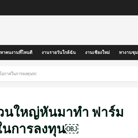
หาคนงานที่ไหนดี
งานรายวันใกล้ฉัน
งานเชียงใหม่
หางานชุ
พิ่มโอกาสในการลงทุน￼
จส่วนใหญ่หันมาทำ ฟาร์ม
าสในการลงทุน￼