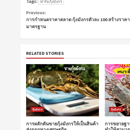
Tags:
ฟาร์มกุ้งมังกร
Continue
Previous:
การกำหนดราคาตลาด กุ้งมังกรตัวละ 100 สร้างราคา
Reading
มาตรฐาน
RELATED STORIES
กุ้งมังกร
กุ้งมังกร
การผลักดันขายกุ้งมังกรให้เป็นสินค้า
การขยายฐานธ
ส่งออกทางเศรษฐกิจ
ทำให้สามารถเ